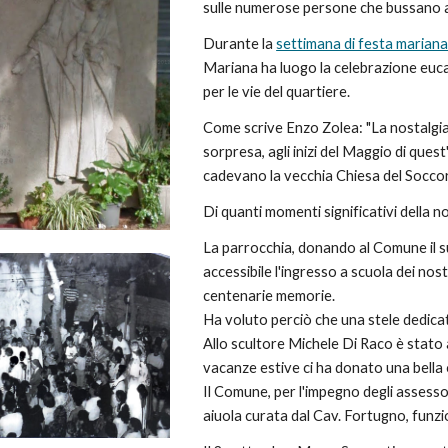
sulle numerose persone che bussano al
Durante la 
settimana di festa marian
Mariana ha luogo la celebrazione eucar
per le vie del quartiere.
Come scrive Enzo Zolea: "
La nostalgia
sorpresa, agli inizi del Maggio di quest
cadevano la vecchia Chiesa del Soccors
Di quanti momenti significativi della no
La parrocchia, donando al Comune il s
accessibile l'ingresso a scuola dei nost
centenarie memorie.
Ha voluto perciò che una stele dedic
Allo scultore Michele Di Raco è stato a
vacanze estive ci ha donato una bella 
Il Comune, per l'impegno degli assesso
aiuola curata dal Cav. Fortugno, funzio