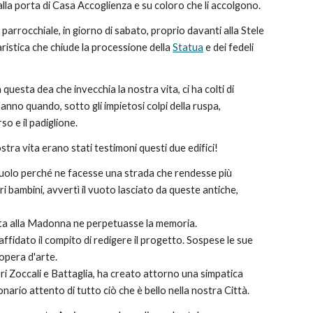
la porta di Casa Accoglienza e su coloro che li accolgono.
a
 parrocchiale, in giorno di sabato, proprio davanti alla Stele 
istica che chiude la processione della 
Statua
 e dei fedeli 
 questa dea che invecchia la nostra vita, ci ha colti di 
'anno quando, sotto gli impietosi colpi della ruspa, 
o e il padiglione.
stra vita erano stati testimoni questi due edifici!
uolo perché ne facesse una strada che rendesse più 
ri bambini, avvertì il vuoto lasciato da queste antiche,
ata alla Madonna ne perpetuasse la memoria.
ffidato il compito di redigere il progetto.
Sospese le sue 
opera d'arte.
ri Zoccali e Battaglia, ha creato attorno una simpatica 
nario attento di tutto ciò che è bello nella
nostra Città.