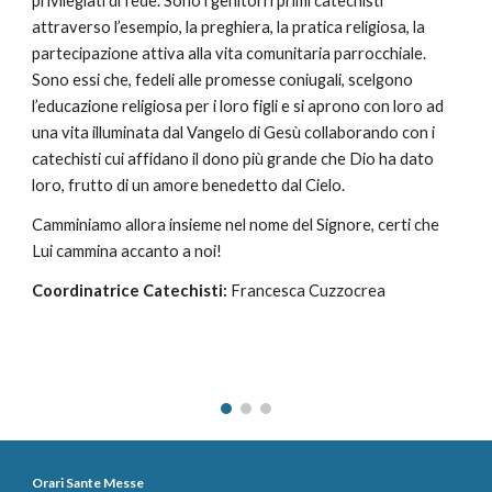
privilegiati di fede. Sono i genitori i primi catechisti 
attraverso l’esempio, la preghiera, la pratica religiosa, la 
partecipazione attiva alla vita comunitaria parrocchiale. 
Sono essi che, fedeli alle promesse coniugali, scelgono 
l’educazione religiosa per i loro figli e si aprono con loro ad 
una vita illuminata dal Vangelo di Gesù collaborando con i 
catechisti cui affidano il dono più grande che Dio ha dato 
loro, frutto di un amore benedetto dal Cielo.
Camminiamo allora insieme nel nome del Signore, certi che 
Lui cammina accanto a noi!
Coordinatrice Catechisti:
 Francesca Cuzzocrea
Orari Sante Messe